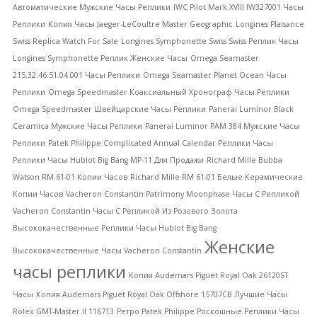
Автоматические Мужские Часы Реплики
IWC Pilot Mark XVIII IW327001 Часы
Реплики
Kопия Часы Jaeger-LeCoultre Master Geographic
Longines Plaisance
Swiss Replica Watch For Sale
Longines Symphonette Swiss Swiss Реплик Часы
Longines Symphonette Реплик Женские Часы
Omega Seamaster
215.32.46.51.04.001 Часы Реплики
Omega Seamaster Planet Ocean Часы
Реплики
Omega Speedmaster Коаксиальный Хронограф Часы Реплики
Omega Speedmaster Швейцарские Часы Реплики
Panerai Luminor Black
Ceramica Мужские Часы Реплики
Panerai Luminor PAM 384 Мужские Часы
Реплики
Patek Philippe Complicated Annual Calendar Реплики Часы
Pеплики Часы Hublot Big Bang MP-11 Для Продажи
Richard Mille Bubba
Watson RM 61-01 Копии Часов
Richard Mille RM 61-01 Белые Керамические
Копии Часов
Vacheron Constantin Patrimony Moonphase Часы С Репликой
Vacheron Constantin Часы С Репликой Из Розового Золота
Высококачественные Pеплики Часы Hublot Big Bang
Женские
Высококачественные Часы Vacheron Constantin
часы реплики
Копия Audemars Piguet Royal Oak 26120ST
Часы
Копия Audemars Piguet Royal Oak Offshore 15707CB
Лучшие Часы
Rolex GMT-Master II 116713
Ретро Patek Philippe Роскошные Реплики Часы