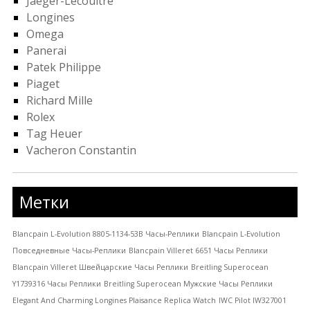
Jaeger-Lecoultre
Longines
Omega
Panerai
Patek Philippe
Piaget
Richard Mille
Rolex
Tag Heuer
Vacheron Constantin
Метки
Blancpain L-Evolution 8805-1134-53B Часы-Pеплики
Blancpain L-Evolution
Повседневные Часы-Pеплики
Blancpain Villeret 6651 Часы Реплики
Blancpain Villeret Швейцарские Часы Реплики
Breitling Superocean
Y1739316 Часы Реплики
Breitling Superocean Мужские Часы Реплики
Elegant And Charming Longines Plaisance Replica Watch
IWC Pilot IW327001