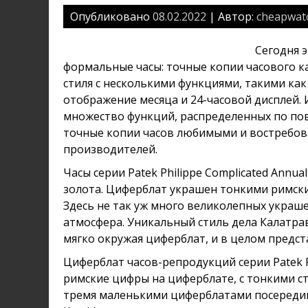
Опубликовано
08.02.2022
| Автор:
cheapwat
Сегодня 
формальные часы: точные копии часового кал
стиля с несколькими функциями, такими ка
отображение месяца и 24-часовой дисплей.
множество функций, распределенных по пов
точные копии часов любимыми и востребо
производителей.
Часы серии Patek Philippe Complicated Annu
золота. Циферблат украшен тонкими римск
Здесь не так уж много великолепных украше
атмосфера. Уникальный стиль дела Калатрав
мягко окружая циферблат, и в целом предст
Циферблат часов-репродукций серии Patek Ph
римские цифры на циферблате, с тонкими с
тремя маленькими циферблатами посередин