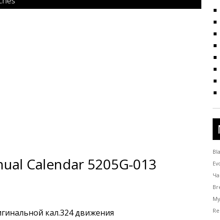
ches
Bl
nual Calendar 5205G-013
Ev
Ча
Br
Му
игинальной кал.324 движения
Re