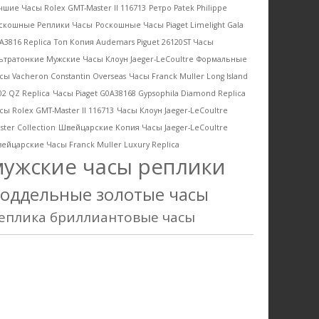
чшие Часы Rolex GMT-Master II 116713
Ретро Patek Philippe
скошные Реплики Часы
Роскошные Часы Piaget Limelight Gala
A3816 Replica
Топ Копия Audemars Piguet 26120ST Часы
ьтратонкие Мужские Часы Клоун Jaeger-LeCoultre
Формальные
сы Vacheron Constantin Overseas
Часы Franck Muller Long Island
02 QZ Replica
Часы Piaget G0A38168 Gypsophila Diamond Replica
сы Rolex GMT-Master II 116713
Часы Клоун Jaeger-LeCoultre
ster Collection
Швейцарские Kопия Часы Jaeger-LeCoultre
ейцарские Часы Franck Muller Luxury Replica
мужские часы реплики
оддельные золотые часы
еплика бриллиантовые часы