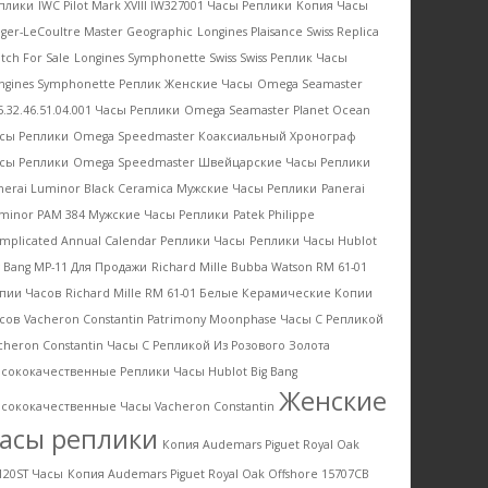
плики
IWC Pilot Mark XVIII IW327001 Часы Реплики
Kопия Часы
eger-LeCoultre Master Geographic
Longines Plaisance Swiss Replica
tch For Sale
Longines Symphonette Swiss Swiss Реплик Часы
ngines Symphonette Реплик Женские Часы
Omega Seamaster
5.32.46.51.04.001 Часы Реплики
Omega Seamaster Planet Ocean
сы Реплики
Omega Speedmaster Коаксиальный Хронограф
сы Реплики
Omega Speedmaster Швейцарские Часы Реплики
nerai Luminor Black Ceramica Мужские Часы Реплики
Panerai
minor PAM 384 Мужские Часы Реплики
Patek Philippe
mplicated Annual Calendar Реплики Часы
Pеплики Часы Hublot
g Bang MP-11 Для Продажи
Richard Mille Bubba Watson RM 61-01
пии Часов
Richard Mille RM 61-01 Белые Керамические Копии
сов
Vacheron Constantin Patrimony Moonphase Часы С Репликой
cheron Constantin Часы С Репликой Из Розового Золота
сококачественные Pеплики Часы Hublot Big Bang
Женские
сококачественные Часы Vacheron Constantin
асы реплики
Копия Audemars Piguet Royal Oak
120ST Часы
Копия Audemars Piguet Royal Oak Offshore 15707CB