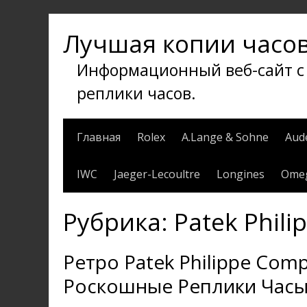
Перейти
к
Лучшая копии часо
содержимому
Информационный веб-сайт с л
реплики часов.
Главная
Rolex
A.Lange & Sohne
Aud
IWC
Jaeger-Lecoultre
Longines
Ome
Рубрика:
Patek Phili
Ретро Patek Philippe Comp
Роскошные Реплики Час