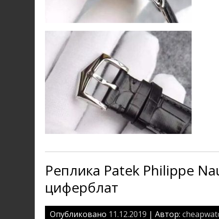
Реплика Patek Philippe Na
циферблат
Опубликовано
11.12.2019
| Автор:
cheapwat