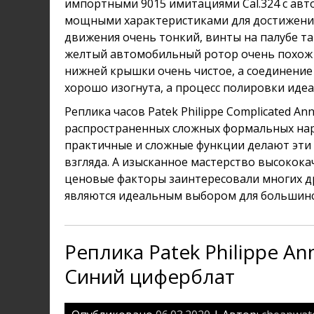
импортными 9015 имитациями Cal.324 с ав
мощными характеристиками для достижени
движения очень тонкий, винты на палубе так
желтый автомобильный ротор очень похож 
нижней крышки очень чистое, а соединени
хорошо изогнута, а процесс полировки идеа
Реплика часов Patek Philippe Complicated An
распространенных сложных формальных нару
практичные и сложные функции делают эти
взгляда. А изысканное мастерство высококач
ценовые факторы заинтересовали многих др
являются идеальным выбором для большинс
Реплика Patek Philippe An
Синий циферблат