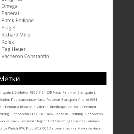
Omega
Panerai
Patek Philippe
Piaget
Richard Mille
Rolex
Tag Heuer
Vacheron Constantin
Метки
ancpain L-Evolution 8805-1134-53B Часы-Pеплики
Blancpain L-
olution Повседневные Часы-Pеплики
Blancpain Villeret 6651
сы Реплики
Blancpain Villeret Швейцарские Часы Реплики
eitling Superocean Y1739316 Часы Реплики
Breitling Superocean
жские Часы Реплики
Elegant And Charming Longines Plaisance
plica Watch
IWC Pilot IW327001 Автоматические Мужские Часы