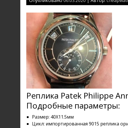
Опубликовано
06.03.2020
| Автор:
cheapwat
Реплика Patek Philippe An
Подробные параметры:
Размер: 40X11.5мм
Цикл: импортированная 9015 реплика ор