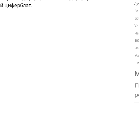
Лу
й циферблат.
Ро
G0
Ул
Ча
10
Ча
Ma
Шв
п
р