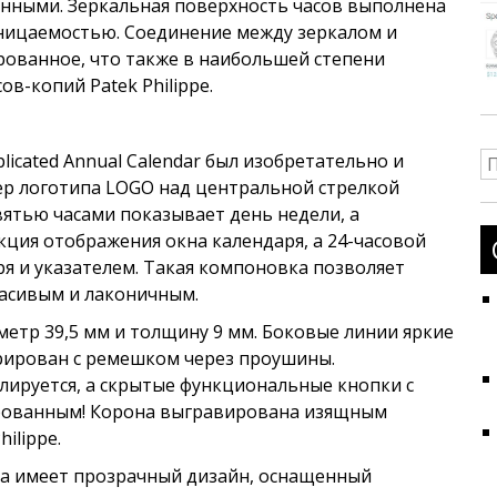
ванными. Зеркальная поверхность часов выполнена
оницаемостью. Соединение между зеркалом и
ованное, что также в наибольшей степени
в-копий Patek Philippe.
licated Annual Calendar был изобретательно и
Н
ер логотипа LOGO над центральной стрелкой
евятью часами показывает день недели, а
нкция отображения окна календаря, а 24-часовой
я и указателем. Такая компоновка позволяет
расивым и лаконичным.
аметр 39,5 мм и толщину 9 мм. Боковые линии яркие
грирован с ремешком через проушины.
лируется, а скрытые функциональные кнопки с
ированным! Корона выгравирована изящным
ilippe.
lica имеет прозрачный дизайн, оснащенный