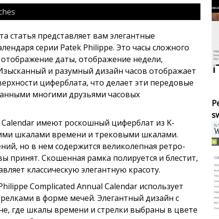
ches
эта статья представляет вам элегантные
ендаря серии Patek Philippe. Это часы сложного
к отображение даты, отображение недели,
 Изысканный и разумный дизайн часов отображает
ерхности циферблата, что делает эти передовые
ванными многими друзьями часовых
Р
sw
al Calendar имеют роскошный циферблат из K-
ими шкалами времени и трековыми шкалами.
ний, но в нем содержится великолепная ретро-
ы принят. Скошенная рамка полируется и блестит,
авляет классическую элегантную красоту.
ilippe Complicated Annual Calendar использует
трелками в форме мечей. Элегантный дизайн с
е, где шкалы времени и стрелки выбраны в цвете