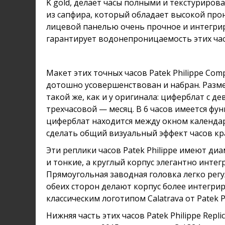
K gold, делает часы полными и текстуриро
из сапфира, который обладает высокой пр
лицевой панелью очень прочное и интегрир
гарантирует водонепроницаемость этих часо
Макет этих точных часов Patek Philippe Comp
дотошно усовершенствован и набран. Разм
такой же, как и у оригинала: циферблат с д
трехчасовой — месяц. В 6 часов имеется фу
циферблат находится между окном календар
сделать общий визуальный эффект часов к
Эти реплики часов Patek Philippe имеют ди
и тонкие, а круглый корпус элегантно инте
Прямоугольная заводная головка легко регу
обеих сторон делают корпус более интегр
классическим логотипом Calatrava от Patek Ph
Нижняя часть этих часов Patek Philippe Rep