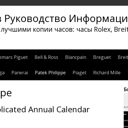
в Руководство Информаци
учшими копии часов: часы Rolex, Breit
emars Piguet
Bell & Ross
Blancpain
Breguet
Brei
ga
Panerai
Patek Philippe
Piaget
Richard Mille
ppe
Б
licated Annual Calendar
ы