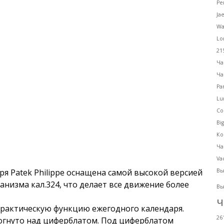
Ре
Ja
Wa
Lo
21
Ча
Ча
Pa
Lu
Co
Bi
Ко
Ча
Va
ря Patek Philippe оснащена самой высокой версией
Вы
низма кал.324, что делает все движение более
Вы
ч
практическую функцию ежегодного календаря.
26
зогнуто над циферблатом. Под циферблатом