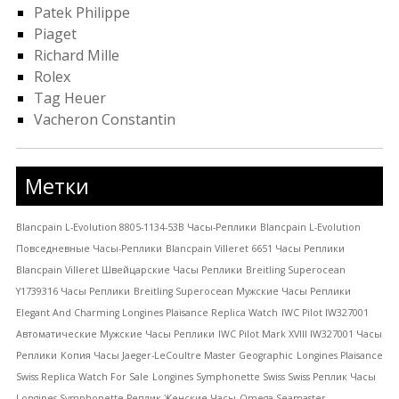
Patek Philippe
Piaget
Richard Mille
Rolex
Tag Heuer
Vacheron Constantin
Метки
Blancpain L-Evolution 8805-1134-53B Часы-Pеплики
Blancpain L-Evolution
Повседневные Часы-Pеплики
Blancpain Villeret 6651 Часы Реплики
Blancpain Villeret Швейцарские Часы Реплики
Breitling Superocean
Y1739316 Часы Реплики
Breitling Superocean Мужские Часы Реплики
Elegant And Charming Longines Plaisance Replica Watch
IWC Pilot IW327001
Автоматические Мужские Часы Реплики
IWC Pilot Mark XVIII IW327001 Часы
Реплики
Kопия Часы Jaeger-LeCoultre Master Geographic
Longines Plaisance
Swiss Replica Watch For Sale
Longines Symphonette Swiss Swiss Реплик Часы
Longines Symphonette Реплик Женские Часы
Omega Seamaster