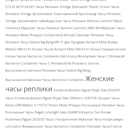
215.32.46.51.04.001 Часы Реплики
Omega Seamaster Planet Ocean Часы
Реплики
Omega Speedmaster Коаксиальный Хронограф Часы Реплики
Omega Speedmaster Швейцарские Часы Реплики
Panerai Luminor Black
Ceramica Мужские Часы Реплики
Panerai Luminor PAM 384 Мужские Часы
Реплики
Patek Philippe Complicated Annual Calendar Реплики Часы
Pеплики Часы Hublot Big Bang MP-11 Для Продажи
Richard Mille Bubba
Watson RM 61-01 Копии Часов
Richard Mille RM 61-01 Белые Керамические
Копии Часов
Vacheron Constantin Patrimony Moonphase Часы С Репликой
Vacheron Constantin Часы С Репликой Из Розового Золота
Высококачественные Pеплики Часы Hublot Big Bang
Женские
Высококачественные Часы Vacheron Constantin
часы реплики
Копия Audemars Piguet Royal Oak 26120ST
Часы
Копия Audemars Piguet Royal Oak Offshore 15707CB
Лучшие Часы
Rolex GMT-Master II 116713
Ретро Patek Philippe Роскошные Реплики Часы
Роскошные Часы Piaget Limelight Gala G0A3816 Replica
Топ Копия
Audemars Piguet 26120ST Часы
Ультратонкие Мужские Часы Клоун Jaeger-
LeCoultre
Формальные Часы Vacheron Constantin Overseas
Часы Franck