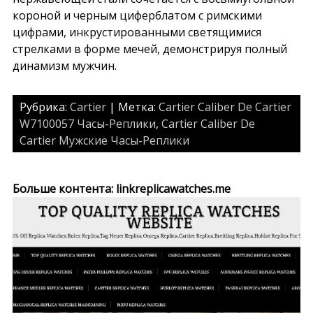
короной и черным циферблатом с римскими
цифрами, инкрустированными светящимися
стрелками в форме мечей, демонстрируя полный
динамизм мужчин.
Рубрика:
Cartier
| Метка:
Cartier Caliber De Cartier
W7100057 Часы-Pеплики
,
Cartier Caliber De
Cartier Мужские Часы-Pеплики
Больше контента: linkreplicawatches.me