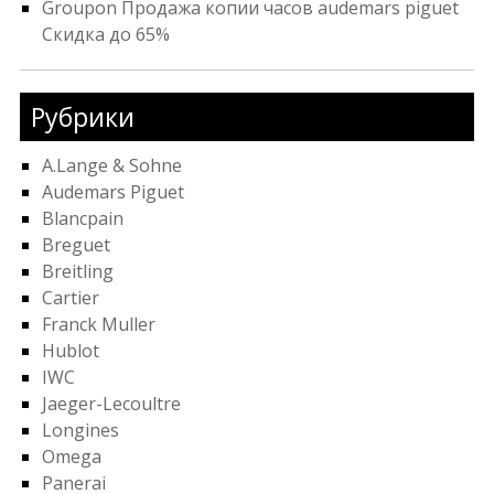
Groupon Продажа копии часов audemars piguet
Скидка до 65%
Рубрики
A.Lange & Sohne
Audemars Piguet
Blancpain
Breguet
Breitling
Cartier
Franck Muller
Hublot
IWC
Jaeger-Lecoultre
Longines
Omega
Panerai