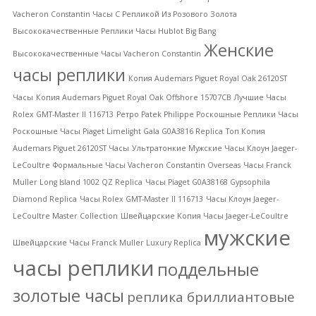
Vacheron Constantin Часы С Репликой Из Розового Золота
Высококачественные Pеплики Часы Hublot Big Bang
Женские
Высококачественные Часы Vacheron Constantin
часы реплики
Копия Audemars Piguet Royal Oak 26120ST
Часы
Копия Audemars Piguet Royal Oak Offshore 15707CB
Лучшие Часы
Rolex GMT-Master II 116713
Ретро Patek Philippe Роскошные Реплики Часы
Роскошные Часы Piaget Limelight Gala G0A3816 Replica
Топ Копия
Audemars Piguet 26120ST Часы
Ультратонкие Мужские Часы Клоун Jaeger-
LeCoultre
Формальные Часы Vacheron Constantin Overseas
Часы Franck
Muller Long Island 1002 QZ Replica
Часы Piaget G0A38168 Gypsophila
Diamond Replica
Часы Rolex GMT-Master II 116713
Часы Клоун Jaeger-
LeCoultre Master Collection
Швейцарские Kопия Часы Jaeger-LeCoultre
мужские
Швейцарские Часы Franck Muller Luxury Replica
часы реплики
поддельные
золотые часы
реплика бриллиантовые