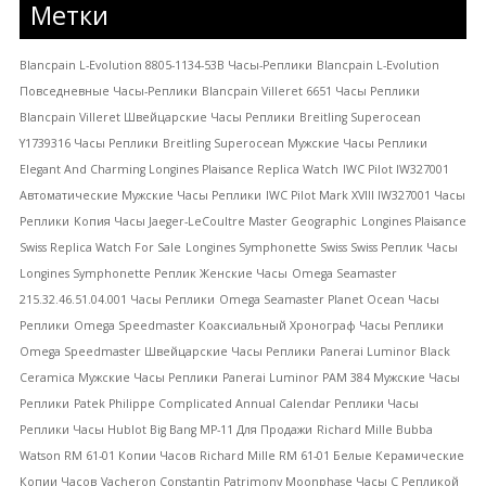
Метки
Blancpain L-Evolution 8805-1134-53B Часы-Pеплики
Blancpain L-Evolution
Повседневные Часы-Pеплики
Blancpain Villeret 6651 Часы Реплики
Blancpain Villeret Швейцарские Часы Реплики
Breitling Superocean
Y1739316 Часы Реплики
Breitling Superocean Мужские Часы Реплики
Elegant And Charming Longines Plaisance Replica Watch
IWC Pilot IW327001
Автоматические Мужские Часы Реплики
IWC Pilot Mark XVIII IW327001 Часы
Реплики
Kопия Часы Jaeger-LeCoultre Master Geographic
Longines Plaisance
Swiss Replica Watch For Sale
Longines Symphonette Swiss Swiss Реплик Часы
Longines Symphonette Реплик Женские Часы
Omega Seamaster
215.32.46.51.04.001 Часы Реплики
Omega Seamaster Planet Ocean Часы
Реплики
Omega Speedmaster Коаксиальный Хронограф Часы Реплики
Omega Speedmaster Швейцарские Часы Реплики
Panerai Luminor Black
Ceramica Мужские Часы Реплики
Panerai Luminor PAM 384 Мужские Часы
Реплики
Patek Philippe Complicated Annual Calendar Реплики Часы
Pеплики Часы Hublot Big Bang MP-11 Для Продажи
Richard Mille Bubba
Watson RM 61-01 Копии Часов
Richard Mille RM 61-01 Белые Керамические
Копии Часов
Vacheron Constantin Patrimony Moonphase Часы С Репликой